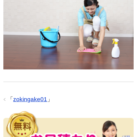
「
zokingake01
」