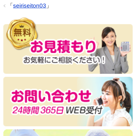
「
seiriseiton03
」