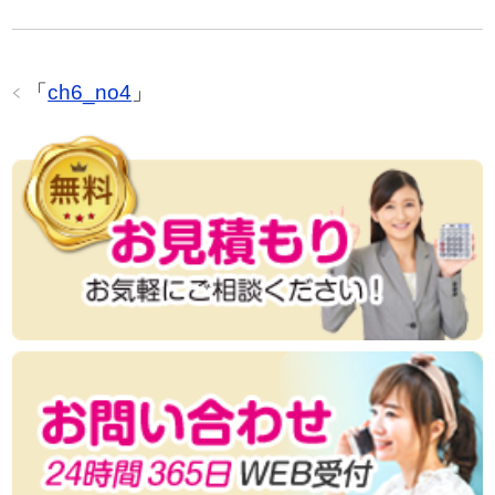
「
ch6_no4
」