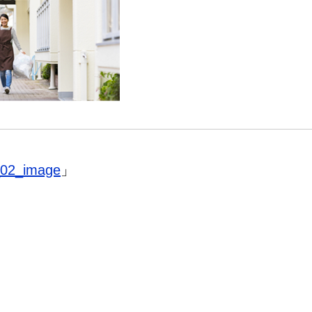
_02_image
」