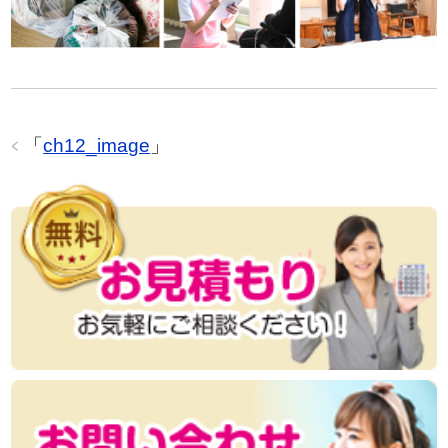
「
ch12_image
」